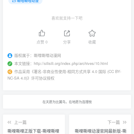
嘶哩嘶哩动漫
喜欢就支持一下吧
点赞
0
分享
收藏
版权属于：
嘶哩嘶哩动漫网
本文链接：
http://silisili.org/index.php/archives/10.html
作品采用
《
署名-非商业性使用-相同方式共享 4.0 国际 (CC BY-
NC-SA 4.0)
》许可协议授权
在天愿为比翼鸟，在地愿为连理枝
上一篇
下一篇
嘶哩嘶哩正版下载-嘶哩嘶哩
嘶哩嘶哩动漫官网最新版-嘶